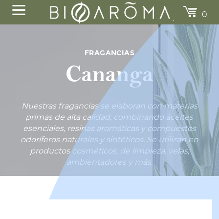
0
FRAGANCIAS
Cananga
Nuestras fragancias se elaboran con materias
 ESPECIES
KIWI - TORONJA
AGUA DE AZAHARES
primas de alta calidad, combinando aceites
Desde
Desde
$174.00
$79.80
$174.0
esenciales, resinas aromáticas y compuestos
odoríferos naturales y sintéticos. Se utilizan en
productos cosméticos, de limpieza, velas,
ambientadores y más.