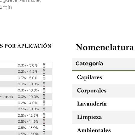
guete, Almizcle,
azmín