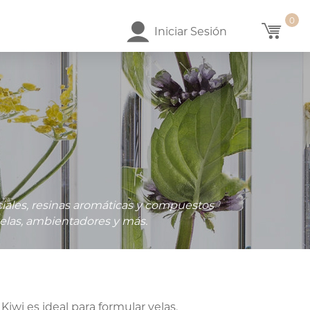
0
Iniciar Sesión
CITROHERBAL
APPLE ROSES
ORANGE
CINNAMON
Desde
Desde
80
$125.62
$92.80
Desde
$174.00
iales, resinas aromáticas y compuestos
 velas, ambientadores y más.
Kiwi es ideal para formular velas,