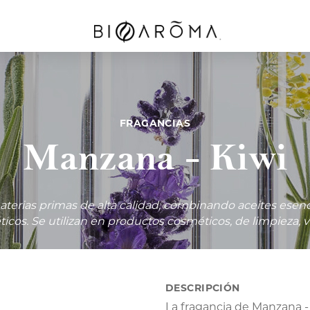
FRAGANCIAS
Manzana - Kiwi
A
WHITE TEA &
GREEN TEA &
MUSGO
LIME
EUCALYPTUS
Desde
04.62
$92.
Desde
Desde
$284.20
$241.57
aterias primas de alta calidad, combinando aceites esenc
éticos. Se utilizan en productos cosméticos, de limpieza,
DESCRIPCIÓN
La fragancia de Manzana - 