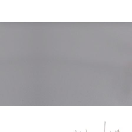
BERGAMOTA
OLOROSA
STRAWBE
LAVANDA
CHOCOL
Desde
$174.00
Desde
Desde
$174.00
$2