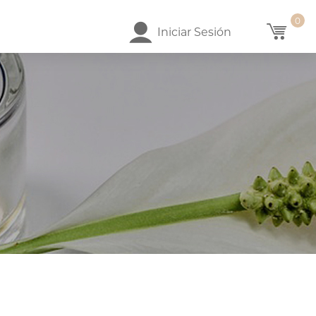
0
Iniciar Sesión
AIRES DEL
SUGAR KISS
MIDNIGHT FROS
TIEMPO
Desde
Desde
45
$293.58
$174.00
Desde
$174.00