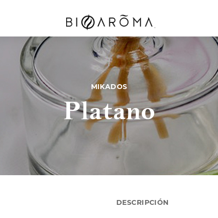
MIKADOS
Platano
RRY
AMOR
GREEN TEA &
MARINO
ATE
AMBIENTAL
SAGE
Desde
$103.
Desde
Desde
84.20
$284.20
$174.00
DESCRIPCIÓN