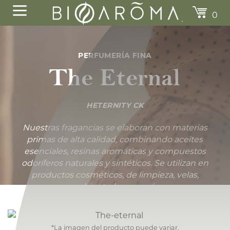
0
PERFUMERÍA FINA
The Eternal
HETERNITY CK
TORONJA
EUCALYPTUS &
CITROHERBAL
Nuestras fragancias se elaboran con materias
SPEARMINT
Desde
$174.00
$284.2
primas de alta calidad, combinando aceites
Desde
$284.20
esenciales, resinas aromáticas y compuestos
odoríferos naturales y sintéticos. Se utilizan en
productos cosméticos, de limpieza, velas,
ambientadores y más.
*La imagen del producto puede variar.